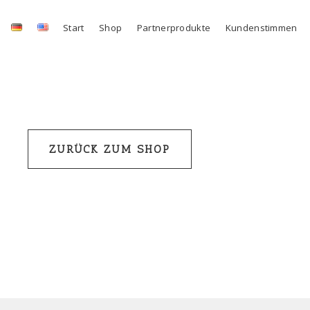
Start
Shop
Partnerprodukte
Kundenstimmen
Zur
Zum
Navigation
Inhalt
springen
springen
ZURÜCK ZUM SHOP