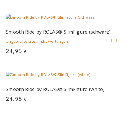
von 5
Smooth Ride by ROLAS® SlimFigure (schwarz)
Ungeprüfte Gesamtbewertungen
Bewertet
24,95
€
mit
5.00
von 5
Dieses
Produkt
weist
mehrere
Varianten
Smooth Ride by ROLAS® SlimFigure (white)
auf.
24,95
€
Die
Optionen
Dieses
können
Produkt
auf
weist
der
mehrere
Produktseite