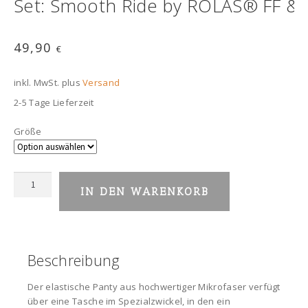
Set: Smooth Ride by ROLAS® FF & Si
49,90
€
inkl. MwSt.
plus
Versand
2-5 Tage Lieferzeit
Größe
Set:
IN DEN WARENKORB
Smooth
Ride
by
ROLAS®
FF
Beschreibung
&
Silikoninlay
Der elastische Panty aus hochwertiger Mikrofaser verfügt
(weiß)
über eine Tasche im Spezialzwickel, in den ein