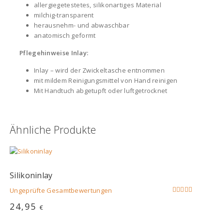
allergiegetestetes, silikonartiges Material
milchig-transparent
herausnehm- und abwaschbar
anatomisch geformt
Pflegehinweise Inlay:
Inlay – wird der Zwickeltasche entnommen
mit mildem Reinigungsmittel von Hand reinigen
Mit Handtuch abgetupft oder luftgetrocknet
Ähnliche Produkte
Silikoninlay
Ungeprüfte Gesamtbewertungen
Bewertet
24,95
€
mit
5.00